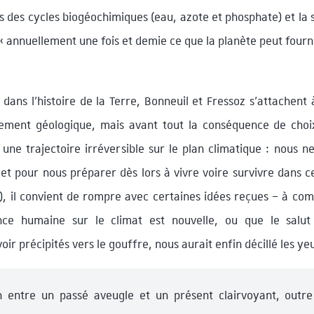
des cycles biogéochimiques (eau, azote et phosphate) et la s
 annuellement une fois et demie ce que la planète peut fourn
ans l’histoire de la Terre, Bonneuil et Fressoz s’attachent
ement géologique, mais avant tout la conséquence de choix
une trajectoire irréversible sur le plan climatique : nous n
, et pour nous préparer dès lors à vivre voire survivre dans c
7), il convient de rompre avec certaines idées reçues – à co
ence humaine sur le climat est nouvelle, ou que le salut
oir précipités vers le gouffre, nous aurait enfin décillé les ye
ion entre un passé aveugle et un présent clairvoyant, outre 