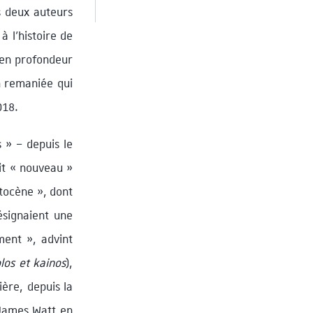
s deux auteurs
à l’histoire de
é en profondeur
on remaniée qui
018.
s » – depuis le
ait « nouveau »
stocène », dont
ésignaient une
ment », advint
los et kainos
),
ère, depuis la
r James Watt en