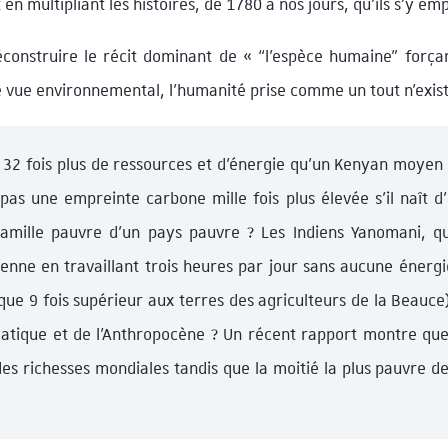
t en multipliant les histoires, de 1780 à nos jours, qu’ils s’y em
onstruire le récit dominant de « “l’espèce humaine” força
e vue environnemental, l’humanité prise comme un tout n’exist
2 fois plus de ressources et d’énergie qu’un Kenyan moyen 
pas une empreinte carbone mille fois plus élevée s’il naît d
 famille pauvre d’un pays pauvre ? Les Indiens Yanomani, qu
nne en travaillant trois heures par jour sans aucune énergie
ue 9 fois supérieur aux terres des agriculteurs de la Beauce)
atique et de l’Anthropocène ? Un récent rapport montre que
es richesses mondiales tandis que la moitié la plus pauvre d