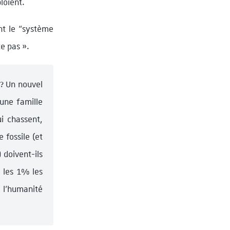
ploient.
nt le “système
e pas ».
? Un nouvel
’une famille
i chassent,
 fossile (et
 doivent-ils
 les 1% les
e l’humanité