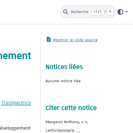
Recherche
Ctrl
+
K
Montrer le code source
énement
Notices liées
Aucune notice liée
;
Transparence
Citer cette notice
Mangeon Anthony, « »,
e développement
Lethictionnaire
, ,