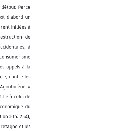
s détour. Parce
est d’abord un
rent initiées à
estruction de
ccidentales, à
n consumérisme
es appels à la
cle, contre les
 Agnotocène »
 lié à celui de
 économique du
tion » (p. 254),
Bretagne et les