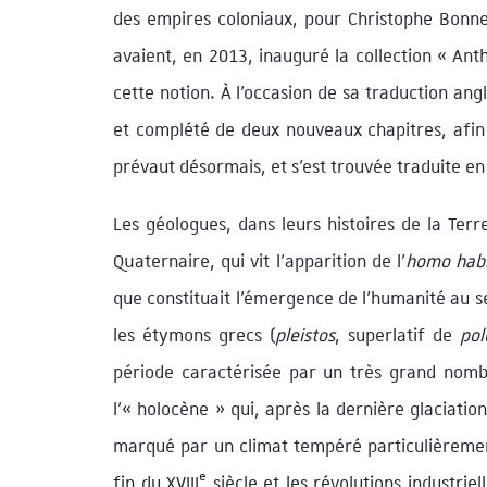
des empires coloniaux, pour Christophe Bonneu
avaient, en 2013, inauguré la collection « Ant
cette notion. À l’occasion de sa traduction ang
et complété de deux nouveaux chapitres, afin d
prévaut désormais, et s’est trouvée traduite en
Les géologues, dans leurs histoires de la Terr
Quaternaire, qui vit l’apparition de l’
homo habi
que constituait l’émergence de l’humanité au se
les étymons grecs (
pleistos
, superlatif de
pol
période caractérisée par un très grand nombr
l’« holocène » qui, après la dernière glaciati
marqué par un climat tempéré particulièremen
e
fin du XVIII
siècle et les révolutions industrie