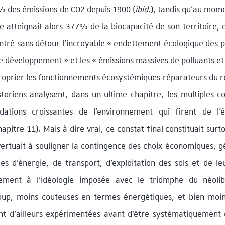
 % des émissions de CO2 depuis 1900 (
ibid.
), tandis qu’au mom
e atteignait alors 377% de la biocapacité de son territoire, 
ntré sans détour l’incroyable « endettement écologique des p
e développement » et les « émissions massives de polluants et
proprier les fonctionnements écosystémiques réparateurs du 
toriens analysent, dans un ultime chapitre, les multiples co
adations croissantes de l’environnement qui firent de l
itre 11). Mais à dire vrai, ce constat final constituait surtou
ertuait à souligner la contingence des choix économiques, gé
es d’énergie, de transport, d’exploitation des sols et de le
irement à l’idéologie imposée avec le triomphe du néolib
coup, moins couteuses en termes énergétiques, et bien moi
t d’ailleurs expérimentées avant d’être systématiquement 