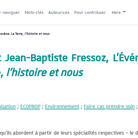
r naviguer
Mots-clés
Auteurices
Pour contribuer
More
ocène. La Terre,
l’histoire et nous
t Jean-Baptiste Fressoz, L’Év
e,
l’histoire et nous
isation
;
ECOPROP
;
Environnement
;
Faire cas prendre soin
qu’ils abordent à partir de leurs spécialités respectives – l