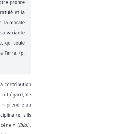
notre propre
ratulé et la
e, la morale
 sa variante
e, qui seule
a Terre. (p.
la contribution
à cet égard, de
à « prendre au
plinaire, s’ils
ocène » (
ibid.
),