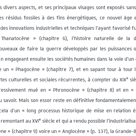
s divers aspects, et ses principaux visages sont exposés san
es résidus fossiles à des fins énergétiques, ce nouvel âge 
s innovations industrielles et techniques l’ayant favorisé fu
Thanatocène » (chapitre 6), l’histoire naturelle de la d
ouveaux de faire la guerre développés par les puissances o
En engageant ensuite les sociétés humaines dans la voie d’u
re un « Phagocène » (chapitre 7), et en sapant tour à tour l
e
rtes culturelles et sociales récurrentes, à compter du XIX
siè
ogressivement mué en « Phronocène » (chapitre 8) et en «
 au savoir. Mais son essor reste en définitive fondamentalement
n cela d’un « long processus historique de mise en relation
e
 remontant au XVI
siècle et qui a rendu possible l’industrialisa
ne » (chapitre 9) voire un « Anglocène » (p. 137), la Grande-