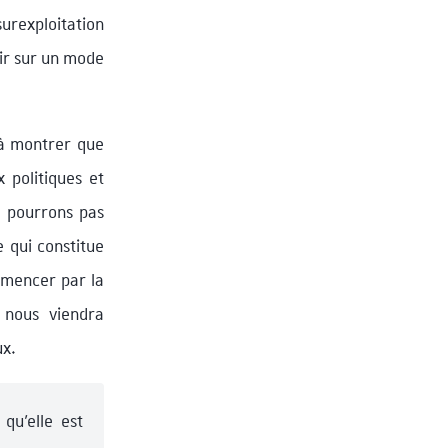
urexploitation
ir sur un mode
 à montrer que
 politiques et
e pourrons pas
e qui constitue
mmencer par la
 nous viendra
ux.
qu’elle est