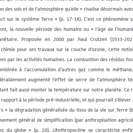
on des sols et de l’atmosphère qu’elle « rivalise désormais ave
ct sur le système Terre » (p. 17-18). C’est ce phénomène 
nt, la nouvelle période des humains ou « l’âge de l’human
anétaire. Proposée en 2000 par Paul Crutzen (1933-2021)
 chimie pour ses travaux sur la couche d’ozone, cette noti
s par les activités humaines. La combustion des résidus foss
 combinée à l’accumulation d’autres gaz comme le méthane
idérablement augmenté l’effet de serre de l’atmosphère te
artant fait aussi monter la température sur notre planète. C
 rapport à la période pré-industrielle, et qui pourrait s’élever 
urs « la dégradation généralisée du tissu de la vie sur Terre (
uvement général de simplification (par anthropisation agrico
s du globe » (p. 20). L’Anthropocène se caractérise enfi