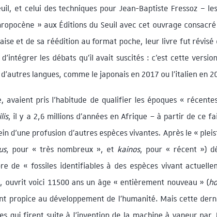
il, et celui des techniques pour Jean-Baptiste Fressoz – le
hropocène » aux Éditions du Seuil avec cet ouvrage consacré 
laise et de sa réédition au format poche, leur livre fut révis
’intégrer les débats qu’il avait suscités : c’est cette versi
 d’autres langues, comme le japonais en 2017 ou l’italien en 2
e, avaient pris l’habitude de qualifier les époques « récente
lis
, il y a 2,6 millions d’années en Afrique – à partir de ce f
in d’une profusion d’autres espèces vivantes. Après le « plei
us
, pour « très nombreux », et
kainos
, pour « récent ») d
e de « fossiles identifiables à des espèces vivant actuelle
on, ouvrit voici 11500 ans un âge « entièrement nouveau » (
ho
t propice au développement de l’humanité. Mais cette derni
lles qui firent suite à l’invention de la machine à vapeur pa