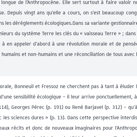
e longue de l’Anthropocène. Elle sert surtout à faire valoir 
e. Depuis vingt ans qu’elle a cours, on s’est beaucoup cong
ns les dérèglements écologiques.Dans sa variante gestionnair
énieurs du système Terre les clés du « vaisseau Terre » ; dans
te à en appeler d’abord à une révolution morale et de pensé
 humains et non-humains et une réconciliation de tous avec l
morale, Bonneuil et Fressoz ne cherchent pas à tant à éluder 
’une sensibilité écologique – il leur arrive ponctuellement, 
14), Georges Pérec (p. 191) ou René Barjavel (p. 312) – qu’
 les sciences dures » (p. 13). Dans cette perspective interdisci
eaux récits et donc de nouveaux imaginaires pour l’Anthrop