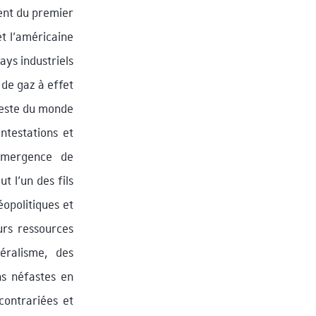
ent du premier
et l’américaine
ays industriels
 de gaz à effet
reste du monde
ntestations et
’émergence de
t l’un des fils
opolitiques et
urs ressources
éralisme, des
ns néfastes en
contrariées et