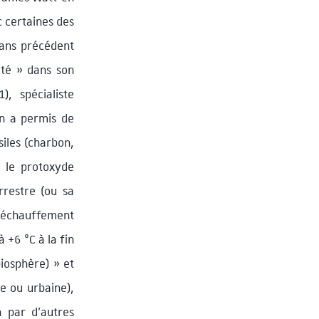
c certaines des
sans précédent
ité » dans son
, spécialiste
on a permis de
iles (charbon,
, le protoxyde
rrestre (ou sa
e réchauffement
à +6 °C à la fin
biosphère) » et
le ou urbaine),
n par d’autres