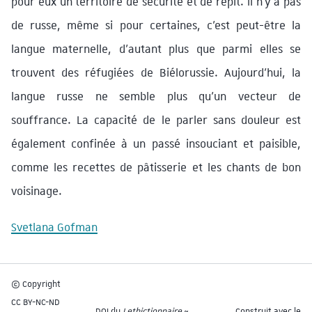
pour eux un territoire de sécurité et de répit. Il n’y a pas
de russe, même si pour certaines, c’est peut-être la
langue maternelle, d’autant plus que parmi elles se
trouvent des réfugiées de Biélorussie. Aujourd’hui, la
langue russe ne semble plus qu’un vecteur de
souffrance. La capacité de le parler sans douleur est
également confinée à un passé insouciant et paisible,
comme les recettes de pâtisserie et les chants de bon
voisinage.
Svetlana Gofman
© Copyright
CC BY-NC-ND
DOI du
Lethictionnaire
~
Construit avec le