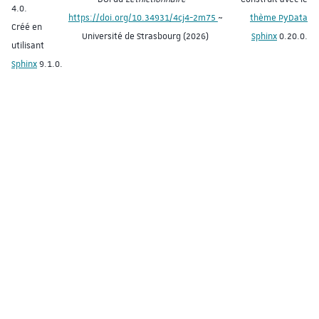
4.0.
https://doi.org/10.34931/4cj4-2m75
~
thème PyData
Créé en
Université de Strasbourg (2026)
Sphinx
0.20.0.
utilisant
Sphinx
9.1.0.