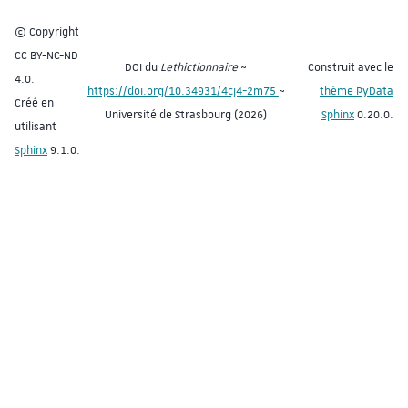
© Copyright
CC BY-NC-ND
DOI du
Lethictionnaire
~
Construit avec le
4.0.
https://doi.org/10.34931/4cj4-2m75
~
thème PyData
Créé en
Université de Strasbourg (2026)
Sphinx
0.20.0.
utilisant
Sphinx
9.1.0.