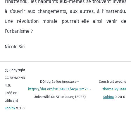
l’inattendu, les habitants eux-mêmes se trouvent invités
à s’ouvrir aux changements, aux autres, à l’inattendu.
Une révolution morale pourrait-elle ainsi venir de
l’urbanisme ?
Nicole Siri
© Copyright
CC BY-NC-ND
DOI du
Lethictionnaire
~
Construit avec le
4.0.
https://doi.org/10.34931/4cj4-2m75
~
thème PyData
Créé en
Université de Strasbourg (2026)
Sphinx
0.20.0.
utilisant
Sphinx
9.1.0.