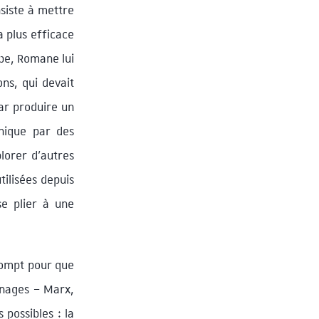
nsiste à mettre
a plus efficace
obe, Romane lui
ons, qui devait
par produire un
thique par des
plorer d’autres
tilisées depuis
se plier à une
prompt pour que
onnages – Marx,
possibles : la