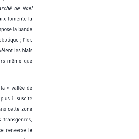
arché de Noël
Marx fomente la
ompose la bande
botique ; Flor,
èlent les biais
alors même que
la « vallée de
lus il suscite
ans cette zone
s transgenres,
ce renverse le