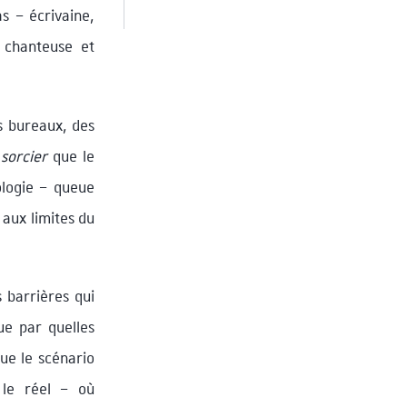
s – écrivaine,
 chanteuse et
s bureaux, des
 sorcier
que le
ologie – queue
 aux limites du
s barrières qui
ue par quelles
que le scénario
 le réel – où