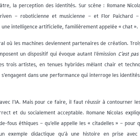
tre, la perception des identités. Sur scène : Romane Nicola
riven – roboticienne et musicienne – et Flor Paichard –
une intelligence artificielle, familièrement appelée « chat ».
ral où les machines deviennent partenaires de création. Troi
mposent un dispositif qui évoque autant l’émission
C’est pas
es trois artistes, en tenues hybrides mêlant chair et techn
 s’engagent dans une performance qui interroge les identités
vec l’IA. Mais pour ce faire, il faut réussir à contourner le
rrect et du socialement acceptable. Romane Nicolas expliq
de-fous éthiques – qu’elle appelle les « citadelles » – pour 
n exemple didactique qu’à une histoire en prise avec