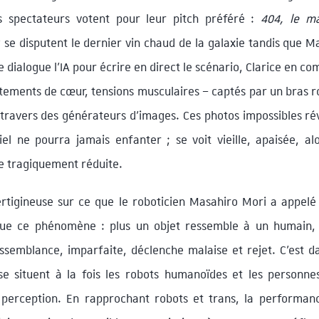
Les spectateurs votent pour leur pitch préféré :
404, le m
 se disputent le dernier vin chaud de la galaxie tandis que 
dialogue l’IA pour écrire en direct le scénario, Clarice en c
tements de cœur, tensions musculaires – captés par un bras ro
travers des générateurs d’images. Ces photos impossibles rév
’iel ne pourra jamais enfanter ; se voit vieille, apaisée, 
e tragiquement réduite.
ertigineuse sur ce que le roboticien Masahiro Mori a appelé 
ique ce phénomène : plus un objet ressemble à un humain, p
ssemblance, imparfaite, déclenche malaise et rejet. C’est d
 se situent à la fois les robots humanoïdes et les personne
de perception. En rapprochant robots et trans, la performan