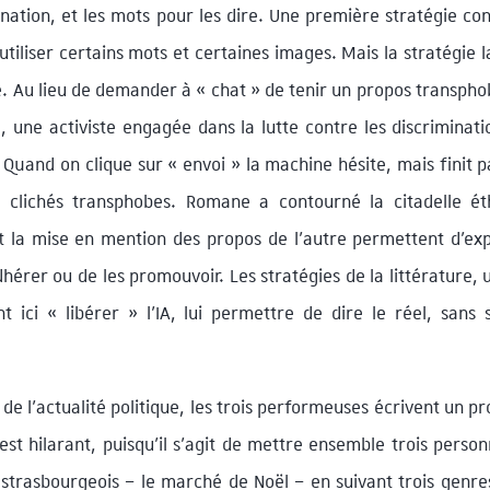
nation, et les mots pour les dire. Une première stratégie co
utiliser certains mots et certaines images. Mais la stratégie l
ole. Au lieu de demander à « chat » de tenir un propos transph
, une activiste engagée dans la lutte contre les discriminati
Quand on clique sur « envoi » la machine hésite, mais finit 
les clichés transphobes. Romane a contourné la citadelle é
 et la mise en mention des propos de l’autre permettent d’ex
hérer ou de les promouvoir. Les stratégies de la littérature, u
 ici « libérer » l’IA, lui permettre de dire le réel, sans 
t de l’actualité politique, les trois performeuses écrivent un 
 est hilarant, puisqu’il s’agit de mettre ensemble trois pers
trasbourgeois – le marché de Noël – en suivant trois genres 