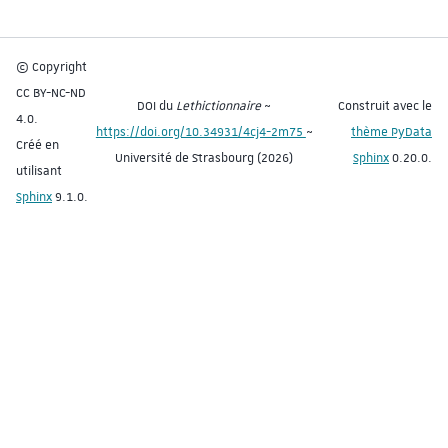
© Copyright
CC BY-NC-ND
DOI du
Lethictionnaire
~
Construit avec le
4.0.
https://doi.org/10.34931/4cj4-2m75
~
thème PyData
Créé en
Université de Strasbourg (2026)
Sphinx
0.20.0.
utilisant
Sphinx
9.1.0.