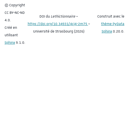
© Copyright
CC BY-NC-ND
DOI du
Lethictionnaire
~
Construit avec le
4.0.
https://doi.org/10.34931/4cj4-2m75
~
thème PyData
Créé en
Université de Strasbourg (2026)
Sphinx
0.20.0.
utilisant
Sphinx
9.1.0.